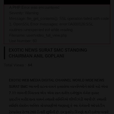
A PHP Error was encountered
Severity: Warning
Message: file_get_contents(): SSL operation failed with code
1. OpenSSL Error messages: error:0A000126:SSL
routines::unexpected eof while reading
Filename: user/video_full_view.php
Line Number: 60
EXOTIC NEWS SURAT SMC STANDING
CHAIRMAN ANIL GOPLANI
Total Views :
64
EXOTIC WEB MEDIA DIGITAL CHANNEL WORLD WIDE NEWS
SURAT SMC આગની ઘટના વખતે ફસાયેલા વ્યકતિઓને શોધી કાઢે એવા
7.11 લાખની કિંમતના એક એવા સાત થર્મલ ઇમેજીંગ કેમેરા ફાયર
ફાઇટીંગ ખરીદવાના કામને સ્થાયી સમિતિએ લીલીઝંડી આપી છે. સ્થાયી
સમિતિ ચેરમેન અનિલ ગોપલાણીએ જણાવ્યું કે આ કેમેરાની ઓપરેટીંગ
ટેમ્પચેરર રેન્જ 260 ડિગ્રી સુધીની છે. ઇન્ફ્રારેડ કિરણો થકી ઇમેજ બતાવે