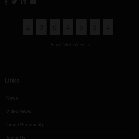
2
3
6
4
5
3
4
People Visits Website
Links
News
Video News
Iconic Personality
About Us