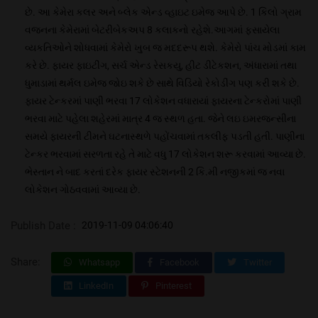
છે. આ કેમેરા કલર અને બ્લેક એન્ડ વ્હાઇટ ઇમેજ આપે છે. 1 કિલો ગ્રામ
વજનના કેમેરામાં બેટરીબેકઅપ 8 કલાકનો રહેશે.આગમાં ફસાયેલા
વ્યકતિઓને શોધવામાં કેમેરો ખુબ જ મદદરૂપ થશે. કેમેરો પાંચ મોડમાં કામ
કરે છે. ફાયર ફાઇટીંગ, સર્ચ એન્ડ રેસકયુ, હીટ ડીટેકશન, અંધારામાં તથા
ધુમાડામાં થર્મલ ઇમેજ જોઇ શકે છે સાથે વિડિયો રેકોડીંગ પણ કરી શકે છે.
ફાયર ટેન્કરમાં પાણી ભરવા 17 લોકેશન વધારાયાં ફાયરના ટેન્કરોમાં પાણી
ભરવા માટે પહેલા શહેરમાં માત્ર 4 જ સ્થળ હતા. જેને લઇ ઇમરજન્સીના
સમયે ફાયરની ટીમને ઘટનાસ્થળે પહોંચવામાં તકલીફ પડતી હતી. પાણીના
ટેન્કર ભરવામાં સરળતા રહે તે માટે વધુ 17 લોકેશન શરૂ કરવામાં આવ્યા છે.
ભેસ્તાન ને બાદ કરતાં દરેક ફાયર સ્ટેશનની 2 કિ.મી નજીકમાં જ નવા
લોકેશન ગોઠવવામાં આવ્યા છે.
Publish Date :
2019-11-09 04:06:40
Share:
Whatsapp
Facebook
Twitter
LinkedIn
Pinterest