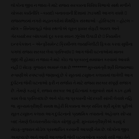
લોકોના જીવ ન જાય તે માટે રાજ્ય સરકારના વિવિધ વિભાગો સાથે મળીને
ચોક્કસ કાર્યનીતિ –કાયદો બનાવવાની દિશામાં ઝડપથી આગળ વધશે 
રાજ્યભરમાં નગરો-મહાનગરોમાં શૈક્ષણિક સંસ્થાઓ - હોસ્પિટલ – હોટલ –
મોલ – સિનેમાગૃહો જેવા સ્થળોએ ચૂસ્ત ફાયર સેફટી અમલ અને
ગેરકાયદેસર બાંધકામો દૂર કરવા સઘન ઝૂંબેશ ઉપાડી છે  નિયમીત
ઇન્સ્પેકશન – એર્ન્ફોસમેન્ટ ક્રિમીનલ લાયાબિલીટી ફિકસ કરવા સુધીના
પગલાં રાજ્ય સરકાર લેવા પ્રતિબધ્ધ  આગ જેવી ઘટનાઓમાં માનવ
જીંદગી હોમાઇ ન જાય તે માટે કોઇ જ પ્રકારનું સમાધાન કરવામાં આવશે
નહી  સેઇફ ગુજરાત અમારૂં લક્ષ છે ******** મુખ્યમંત્રી શ્રી વિજયભાઇ
રૂપાણીએ સ્પષ્ટપણે જણાવ્યું છે કે સૂરતમાં ટયુશન કલાસમાં લાગેલી આગ
દુર્ઘટના જેવી ઘટનાઓ ફરી ન સર્જાય તે માટે રાજય સરકાર સંપૂર્ણ સજાગ
છે. તેમણે કહ્યું કે, રાજ્ય સરકાર આ દુર્ઘટનામાં કસુરવારો સામે કડક હાથે
કામ લેવા પ્રતિબધ્ધ છે અને કોઇ જ પ્રકારની બેદરકારી સાંખી લેવાશે નહિ
જ. મુખ્યમંત્રીશ્રી સમક્ષ શહેરી વિકાસના અગ્ર સચિવ શ્રી મૂકેશ પૂરીએ
સૂરત ટયૂશન કલાસ આગ દુર્ઘટનાનો પ્રાથમિક તપાસનો અહેવાલ સોંપ્યા
બાદ તેમણે ઉચ્ચસ્તરીય બેઠક યોજી હતી. મુખ્યમંત્રીશ્રીએ કહ્યું કે
સેઇફ-ગુજરાત મોડેલ પ્રસ્થાપિત કરવાની આપણી નેમ છે. લોકોના જીવ
અમૂલ્ય છે અને આવી આગજની જેવી ઘટનાઓના કારણો સુધી જઇ તેને