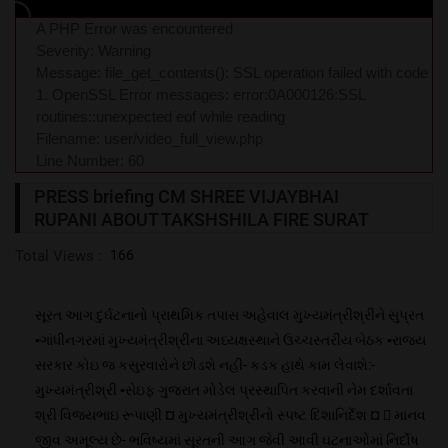
A PHP Error was encountered
Severity: Warning
Message: file_get_contents(): SSL operation failed with code
1. OpenSSL Error messages: error:0A000126:SSL
routines::unexpected eof while reading
Filename: user/video_full_view.php
Line Number: 60
PRESS briefing CM SHREE VIJAYBHAI
RUPANI ABOUT TAKSHSHILA FIRE SURAT
Total Views :
166
સૂરત આગ દુર્ઘટનાનો પ્રાથમિક તપાસ અહેવાલ મુખ્યમંત્રીશ્રીને સુપ્રત
▪ગાંધીનગરમાં મુખ્યમંત્રીશ્રીના અધ્યક્ષસ્થાને ઉચ્ચસ્તરીય બેઠક ▪રાજ્ય
સરકાર કોઇ જ કસુરવારોને છોડશે નહી- કડક હાથે કામ લેવાશે:-
મુખ્યમંત્રીશ્રી ▪સેઇફ ગુજરાત મોડેલ પ્રસ્થાપિત કરવાની નેમ દર્શાવતા
શ્રી વિજયભાઇ રૂપાણી ¤ મુખ્યમંત્રીશ્રીનો સ્પષ્ટ દિશાનિર્દેશ ¤  માનવ
જીવ અમૂલ્ય છે- ભવિષ્યમાં સૂરતની આગ જેવી આવી ઘટનાઓમાં નિર્દોષ