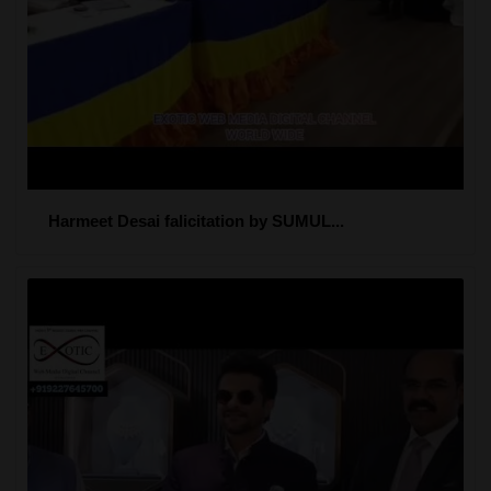
Harmeet Desai falicitation by SUMUL...