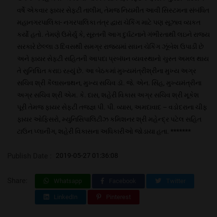
વર્ષે એકવાર ફાયર સેફટી તાલીમ, તેમજ નિયમીત આવી સિસ્ટમના સંબંધિત
મહાનગરપાલિકા- નગરપાલિકા તંત્ર દ્વારા ચેકિંગ માટે પણ સૂઝાવ વ્યકત
કર્યો હતો. તેમણે ઉમેર્યુ કે, સૂરતની આગ દુર્ઘટનાને ગંભીરતાથી લઇને રાજ્ય
સરકારે છેલ્લા ૩ દિવસથી સમગ્ર રાજ્યમાં સઘન ચેકિંગ ઝૂંબેશ ઉપાડી છે
અને ફાયર સેફટી સહિતની આપદા પ્રબંધન વ્યવસ્થાનો ચુસ્ત અમલ થાય
તે સુનિશ્ચિત કરાઇ રહ્યું છે. આ બેઠકમાં મુખ્યમંત્રીશ્રીના મુખ્ય અગ્ર
સચિવ શ્રી કૈલાસનાથન, મુખ્ય સચિવ ડૉ. જે. એન. સિંહ, મુખ્યમંત્રીના
અગ્ર સચિવ શ્રી એમ. કે. દાસ, શહેરી વિકાસ અગ્ર સચિવ શ્રી મૂકેશ
પૂરી તેમજ ફાયર સેફટી તજજ્ઞ પી. પી. વ્યાસ, અમદાવાદ – વડોદરાના ચીફ
ફાયર ઓફિસરો, મ્યુનિસિપાલિટીઝ કમિશનર શ્રી મહેન્દ્ર પટેલ સહિત
ટાઉન પ્લાનીંગ, શહેરી વિકાસના અધિકારીઓ જોડાયા હતા. *******
Publish Date :
2019-05-27 01:36:08
Share:
Whatsapp
Facebook
Twitter
LinkedIn
Pinterest