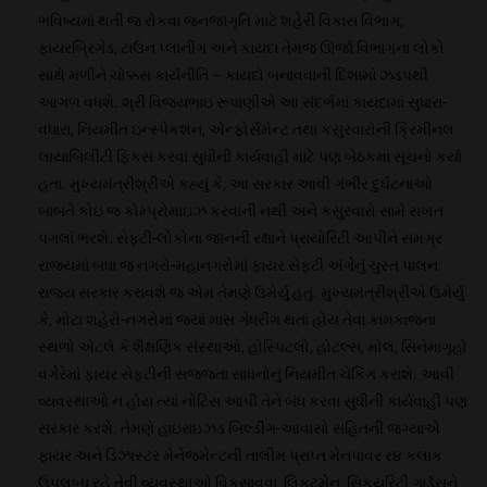
ભવિષ્યમાં થતી જ રોકવા જનજાગૃતિ માટે શહેરી વિકાસ વિભાગ,
ફાયરબ્રિગેડ, ટાઉન પ્લાનીંગ અને કાયદા તેમજ ઊર્જા વિભાગના લોકો
સાથે મળીને ચોક્કસ કાર્યનીતિ – કાયદો બનાવવાની દિશામાં ઝડપથી
આગળ વધશે. શ્રી વિજયભાઇ રૂપાણીએ આ સંદર્ભમાં કાયદામાં સુધારા-
વધારા, નિયમીત ઇન્સ્પેકશન, એન્ફોર્સમેન્ટ તથા કસુરવારોની ક્રિમીનલ
લાયાબિલીટી ફિકસ કરવા સુધીની કાર્યવાહી માટે પણ બેઠકમાં સૂચનો કર્યા
હતા. મુખ્યમંત્રીશ્રીએ કહ્યું કે, આ સરકાર આવી ગંભીર દુર્ઘટનાઓ
બાબતે કોઇ જ કોમ્પ્રોમાઇઝ કરવાની નથી અને કસુરવારો સામે સખત
પગલાં ભરશે. સેફટી-લોકોના જાનની રક્ષાને પ્રાયોરિટી આપીને સમગ્ર
રાજ્યમાં બધા જ નગરો-મહાનગરોમાં ફાયર સેફટી અંગેનું ચુસ્ત પાલન
રાજ્ય સરકાર કરાવશે જ એમ તેમણે ઉમેર્યુ હતું. મુખ્યમંત્રીશ્રીએ ઉમેર્યુ
કે, મોટા શહેરો-નગરોમાં જ્યાં માસ ગેધરીંગ થતાં હોય તેવા કામકાજના
સ્થળો એટલે કે શૈક્ષણિક સંસ્થાઓ, હોસ્પિટલો, હોટલ્સ, મોલ, સિનેમાગૃહો
વગેરેમાં ફાયર સેફટીની સજ્જતા સાધનોનું નિયમીત ચેકિંગ કરાશે. આવી
વ્યવસ્થાઓ ન હોય ત્યાં નોટિસ આપી તેને બંધ કરવા સુધીની કાર્યવાહી પણ
સરકાર કરશે. તેમણે હાઇરાઇઝડ બિલ્ડીંગ-આવાસો સહિતની જગ્યાએ
ફાયર અને ડિઝાસ્ટર મેનેજમેન્ટની તાલીમ પ્રાપ્ત મેનપાવર ર૪ કલાક
ઉપલબ્ધ રહે તેવી વ્યવસ્થાઓ વિકસાવવા, લિફટમેન, સિકયુરિટી ગાર્ડસને