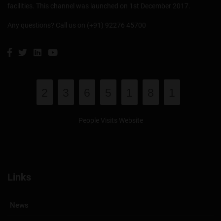
facilities. This channel was launched on 1st December 2017.
Any questions? Call us on (+91) 92276 45700
2
3
6
5
1
8
1
People Visits Website
Links
News