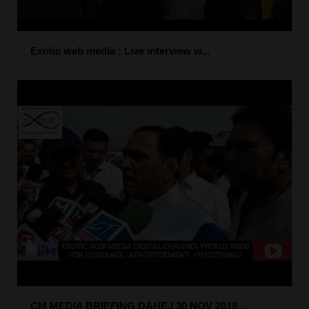
Exotic web media : Live interview w...
CM MEDIA BRIEFING DAHEJ 30 NOV 2019...