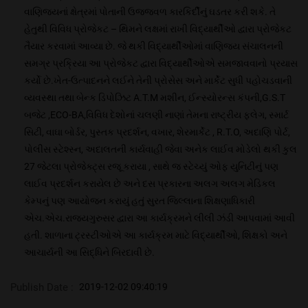
વાણિજ્યનાં ક્ષેત્રમાં પોતાની ઉજ્જવળ કારકિર્દીનું ઘડતર કરી શકે. તે
હેતુથી વિવિધ પ્રોજેકટ – થિમને લક્ષમાં રાખી વિદ્યાર્થીઓ દ્વારા પ્રોજેકટ
તૈયાર કરવામાં આવ્યા છે. જે થકી વિદ્યાર્થીઓમાં વાણિજ્ય સંચાલનની
સમગ્ર પ્રક્રિયા આ પ્રોજેકટ દ્વારા વિદ્યાર્થીઓએ સમજાવવાનો પ્રયાસ
કર્યો છે.ખેત-ઉત્પાદનને લઈને તેની પ્રોસેસ અને માર્કેટ સુધી પહોચડવાની
વ્યવસ્થા તથા બેન્ક ડિપોઝિટ A.T.M મશીન, ઈન્સ્યોરન્સ કંપની,G.S.T
બજેટ ,ECO-BA,વિવિધ દેશોનાં ચલણી નાણાં તેમના રાષ્ટ્રીય ફ્લેગ, સ્માર્ટ
સિટી, વાઘા બોર્ડર, પુસ્તક પ્રદર્શન, વખાર, શેરમાર્કેટ , R.T.O, અદાણિ પોર્ટ,
પોલીસ સ્ટેશ્સ્ન, અદાલતની કાર્યવાહી જેવા અનેક લાઈવ મોડેલો થકી કુલ
27 જેટલા પ્રોજેક્ટ્સ રજૂ કરાયા , સાથે જ સ્ટેચ્યું ઓફ યુનિટીનું પણ
લાઈવ પ્રદર્શન કરાયેલ છે અને દસ પ્રકારના અલગ અલગ મેડિકલ
કેમ્પનું પણ આયોજન કરાયું હતું સુરત જિલ્લાના શિક્ષણાધિકારી
એચ.એચ.રાજ્યગુરુસર દ્વારા આ કાર્યક્રમને લીલી ઝંડી આપવામાં આવી
હતી. શાળાના ટ્રસ્ટીઓએ આ કાર્યક્રમ માટે વિદ્યાર્થીઓ, શિક્ષકો અને
આચાર્યની આ સિદ્ધિને બિરદાવી છે.
Publish Date :
2019-12-02 09:40:19