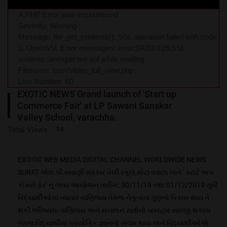
A PHP Error was encountered
Severity: Warning
Message: file_get_contents(): SSL operation failed with code
1. OpenSSL Error messages: error:0A000126:SSL
routines::unexpected eof while reading
Filename: user/video_full_view.php
Line Number: 60
EXOTIC NEWS Grand launch of 'Start up
Commerce Fair' at LP Sawani Sanskar
Valley School, varachha.
Total Views :
14
EXOTIC WEB MEDIA DIGITAL CHANNEL WORLDWIDE NEWS
SURAT એલ.પી.સવાણી સંસ્કાર વેલી સ્કૂલ,મોટા વરાછા ખાતે ‘ સ્ટાર્ટ અપ
કોમર્સ ફેર’ નું ભવ્ય આયોજન તારીખ: 30/11/19 તથા 01/12/2019 સુધી
વિદ્યાર્થીઓમાં વ્યાપાર વાણિજ્ય તેમજ નેતૃત્વનાં ગુણનો વિકાસ થાય તે
થકી ભવિષ્યમાં વાણિજ્ય અને સંચાલન સાથેનો વ્યવહાર સમજી શકાય
તેમજ વિદ્યાર્થીમાં પ્રાયોગિક જ્ઞાનનો સંચાર થાય અને વિદ્યાર્થીઓએ