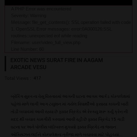
A PHP Error was encountered
Severity: Warning
Message: file_get_contents(): SSL operation failed with code
1. OpenSSL Error messages: error:0A000126:SSL
routines::unexpected eof while reading
Filename: user/video_full_view.php
Line Number: 60
EXOTIC NEWS SURAT FIRE IN AAGAM
ARCADE VESU
Total Views :
417
બ્રેકિંગ સુરત ના વેસુ વિસ્તારમાં આગની ઘટના આગમ આર્કડ કોમ્પલેક્ષમાં
પહેલાં માળે લાગી આગ ટયુશન માં ગયેલ વિધાર્થીઓ ફસાયા કાચની બારી
તોડી બચાવમાં આવી રહ્યા છે ફાયર બ્રિગેડ એ રેસ્ક્યુ શરૂ કર્યું ક્રેન ની
મદદ થી બચાવ કામગીરી કરવામાં આવી રહી છે ફાયર બ્રિગેડ 15 ગાડી
ઘટના પર અને પોલીસ બંદોબસ્ત મુકાયો ફાયર બ્રિગેડ ના જવાન
ઓક્સિઝન લઈને કોમ્પલેક્ષના ત્રીજા માળે બચાવવા માટે પોહચ્યાં...