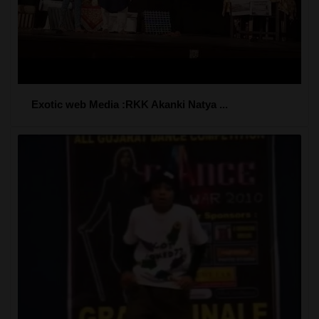
Exotic web Media :RKK Akanki Natya ...