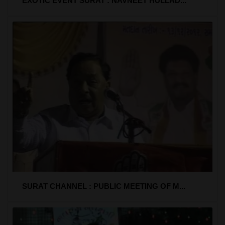
EXOTIC EVENT SURAT : NAVNEET HULLAD...
SURAT CHANNEL : PUBLIC MEETING OF M...